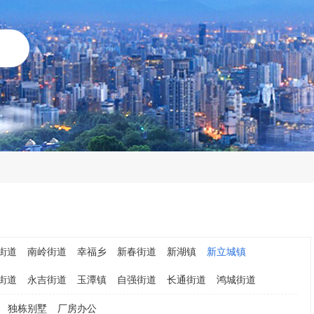
街道
南岭街道
幸福乡
新春街道
新湖镇
新立城镇
街道
永吉街道
玉潭镇
自强街道
长通街道
鸿城街道
独栋别墅
厂房办公