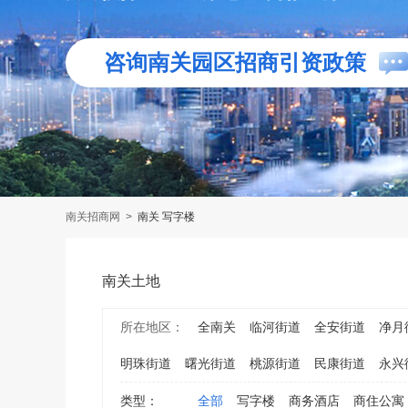
咨询南关园区招商引资政策
南关招商网
>
南关 写字楼
南关土地
所在地区：
全南关
临河街道
全安街道
净月
明珠街道
曙光街道
桃源街道
民康街道
永兴
类型：
全部
写字楼
商务酒店
商住公寓