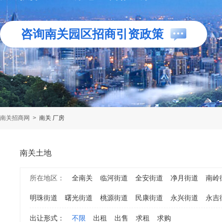
咨询南关园区招商引资政策
南关招商网
>
南关 厂房
南关土地
所在地区：
全南关
临河街道
全安街道
净月街道
南岭
明珠街道
曙光街道
桃源街道
民康街道
永兴街道
永吉
出让形式：
不限
出租
出售
求租
求购